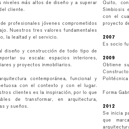
os niveles más altos de diseño y a superar
Quito, co
del cliente.
Simbiosis 
con el cua
de profesionales jóvenes comprometidos
proyecto de
ajo. Nuestros tres valores fundamentales
, la lealtad y el servicio.
2007
Es socio f
l diseño y construcción de todo tipo de
mportar su escala: espacios interiores,
2009
liares y proyectos inmobiliarios.
Obtiene s
Construct
quitectura contemporánea, funcional y
Politécnica
petuosa con el contexto y con el lugar.
ros clientes es la inspiración, por lo que
Forma Gabri
bles de transformar, en arquitectura,
eas y sueños.
2012
Se inicia p
que marc
arquitectu