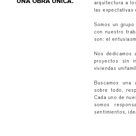
UNA OBRA ÚNICA.
arquitectura a l
las expectativas 
Somos un grupo 
con nuestro trab
son: el entusiasmo
Nos dedicamos a
proyectos sin i
viviendas unifami
Buscamos una ar
sobre todo, res
Cada uno de nuest
somos responsa
sentimientos, id