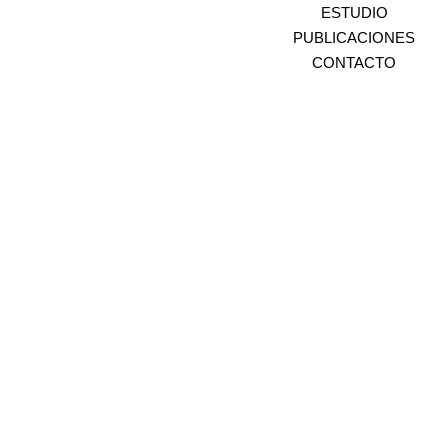
ESTUDIO
PUBLICACIONES
CONTACTO
Centro Comercial Plaza del Rancho | Bloque 2 |
Oficina 105
+ 593 3344033 I +593 999072944 |
contacto@gabriel-rivera.com | IG @grarquitectos