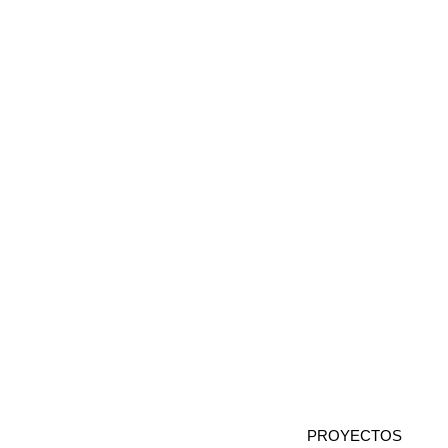
+ INFO CASA ENTRE LOS
ÁRBOLES
Diseño Arquitectónico
Gabriel
Rivera Arquitectos
|
|
|
Imágenes 3D
Simple Light Studio
Lugar
Puembo | Quito | Ecuador
|
Año proyecto
2020
PROYECTOS