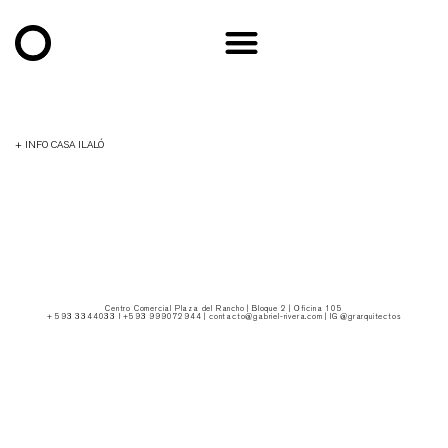
+ INFO CASA ILALÓ
Diseño Arquitectónico
Gabriel
|
|
|
Imágenes 3D
Simple
Lugar
Tumbaco |
|
Año proyecto
Rivera Arquitectos
Light Studio
Quito | Ecuador
2021
Centro Comercial Plaza del Rancho | Bloque 2 | Oficina 105
+ 593 3344033 I +593 999072944 | contacto@gabriel-rivera.com | IG @grarquitectos