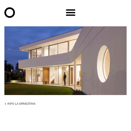
+ INFO LA ERNESTINA
Diseño Arquitectónico
|
Construcción
Gabriel
|
Fotografía
|
Lugar
Puembo |
|
Año
Gabriel Rivera Arquitectos
Rivera Arquitectos
Bicubik
Quito | Ecuador
proyecto
2023