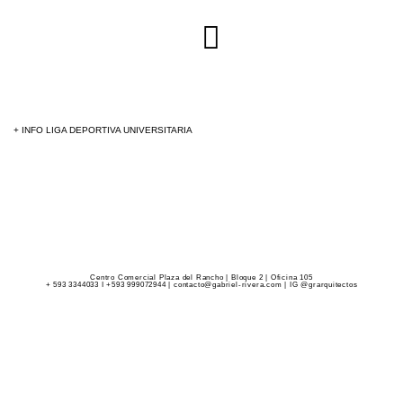
+ INFO LIGA DEPORTIVA UNIVERSITARIA
Diseño Arquitectónico
Gabriel
|
|
|
Imágenes 3D
Simple
Lugar
Quito |
|
Año proyecto
Rivera Arquitectos
Light Studio
Ecuador
2019
Centro Comercial Plaza del Rancho | Bloque 2 | Oficina 105
+ 593 3344033 I +593 999072944 | contacto@gabriel-rivera.com | IG @grarquitectos